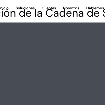
Inicio
Inicio
Soluciones
Soluciones
Clientes
Clientes
Nosotros
Nosotros
Hablemos
Hablemos
ación de la Cadena de