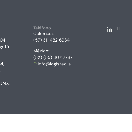
Teléfono
Colombia:
204
(57) 311 482 6934
ogotá
México:
(52) (55) 30717787
4,
E:
info@logistec.la
,
CDMX,