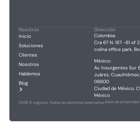
Nosotros
Dirección
Colombia:
Inicio
Cra 67 N. 167 -61 of 
Soluciones
colina office park, B
Clientes
México:
Nosotros
Av. Insurgentes Sur 6
Hablemos
Juárez, Cuauhtémoc
06600
Blog
Ciudad de México, 
México
Aviso de privacidad
2026 © Logistec. Todos los derechos reservados.