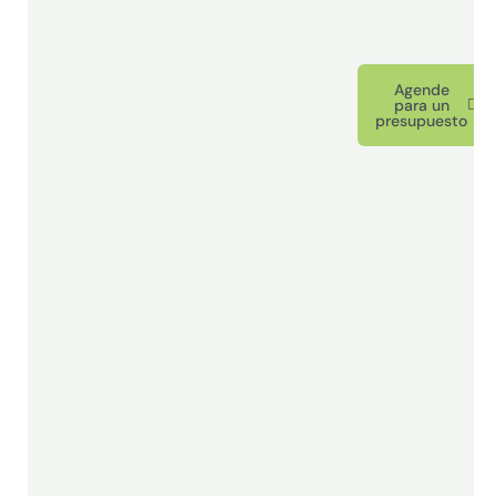
Agende
para un
presupuesto