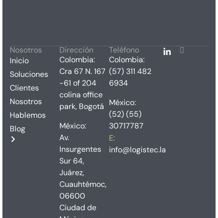
Nosotros
Dirección
Teléfono
Colombia:
Colombia:
Inicio
Cra 67 N. 167
(57) 311 482
Soluciones
-61 of 204
6934
Clientes
colina office
Nosotros
México:
park, Bogotá
(52) (55)
Hablemos
México:
30717787
Blog
Av.
E:
Insurgentes
info@logistec.la
Sur 64,
Juárez,
Cuauhtémoc,
06600
Ciudad de