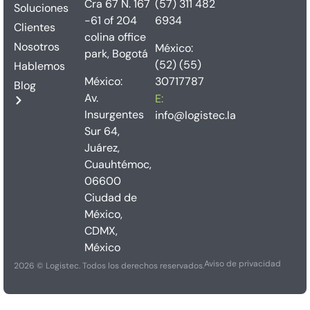
Cra 67 N. 167
(57) 311 482
Soluciones
-61 of 204
6934
Clientes
colina office
Nosotros
México:
park, Bogotá
(52) (55)
Hablemos
México:
30717787
Blog
Av.
E:
Insurgentes
info@logistec.la
Sur 64,
Juárez,
Cuauhtémoc,
06600
Ciudad de
México,
CDMX,
México
Aviso de privacidad
2026 © Logistec. Todos los derechos reservados.