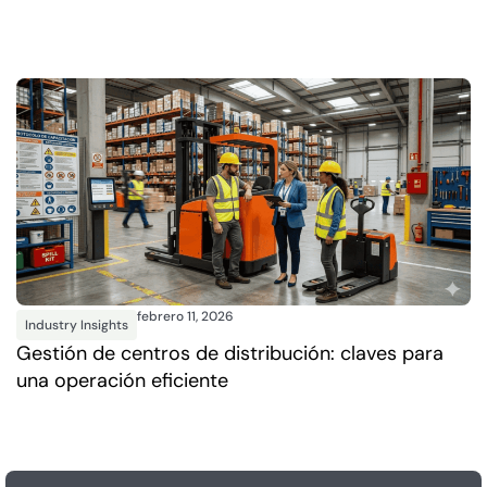
febrero 11, 2026
Industry Insights
I
Gestión de centros de distribución: claves para
C
una operación eficiente
e